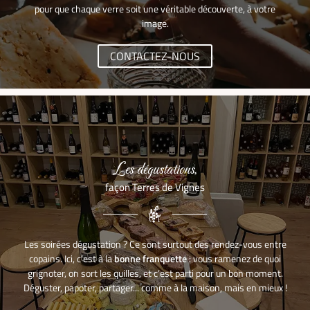
LES DOMAINES
pour que chaque verre soit une véritable découverte, à votre
image.
Rejoignez-nous :
EN IMAGES
CONTACTEZ-NOUS
AVIS
A LA UNE
Restez informés
CONTACT
INSCRIPTION NEWSL
Les dégustations,
façon Terres de Vignes
Les soirées dégustation ? Ce sont surtout des rendez-vous entre
copains. Ici, c’est à la
bonne franquette
: vous ramenez de quoi
grignoter, on sort les quilles, et c’est parti pour un bon moment.
Déguster, papoter, partager... comme à la maison, mais en mieux !