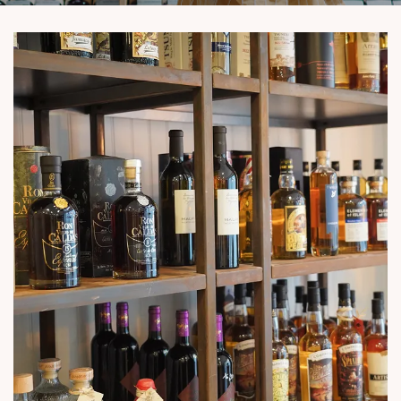
En cochant cette case, vous consentez à recevoir nos propositions commerciales à
l'adresse email indiqué ci-dessus. Vous pouvez vous désinscrire à tout moment en
utilisant
le formulaire de désinscription
.
INSCRIPTION