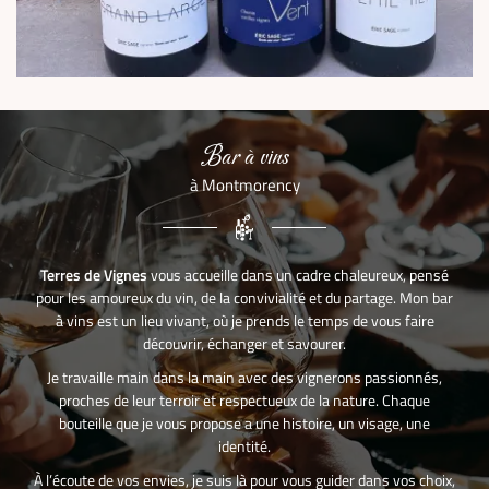
Bar à vins
à Montmorency
Terres de Vignes
vous accueille dans un cadre chaleureux, pensé
pour les amoureux du vin, de la convivialité et du partage. Mon bar
à vins est un lieu vivant, où je prends le temps de vous faire
Une question ?
ACCUEIL
découvrir, échanger et savourer.
Je travaille main dans la main avec des vignerons passionnés,
CAVES & CO
proches de leur terroir et respectueux de la nature. Chaque
01 34 12 62 7
bouteille que je vous propose a une histoire, un visage, une
identité.
NOS SERVICES
À l’écoute de vos envies, je suis là pour vous guider dans vos choix,