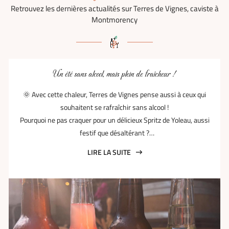
Retrouvez les dernières actualités sur Terres de Vignes, caviste à
Montmorency
Un été sans alcool, mais plein de fraîcheur !
🌞 Avec cette chaleur, Terres de Vignes pense aussi à ceux qui
souhaitent se rafraîchir sans alcool !
Pourquoi ne pas craquer pour un délicieux Spritz de Yoleau, aussi
festif que désaltérant ?
Ou peut-être préférez-vous les fines bulles du pétillant d’Uma,
@yoleauclub
LIRE LA SUITE
aussi élégant que rafraîchissant ?
@uma.paris
À vous de choisir… mais il sera difficile de résister ! 😉
Association des Commerçants de Montmorency
#sansalcool #terresdevignesmontmorency #yoleau #uma
#cavisteindependant #montmorency #jaimemontmorency