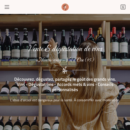


1 Rue du Dr Demirleau
95160 MONTMORENCY
01 34 12 62 73
Vente & dégustation de vins
à Montmorency – Val d’Oise (95)
Découvrez, dégustez, partagez le goût des grands vins.
Vins - Dégustations - Accords mets & vins - Conseils
Adresse email de réception
personnalisés

L’abus d’alcool est dangereux pour la santé. À consommer avec modération.
Recopier le code ci-contre

Rafraîchir le captcha
