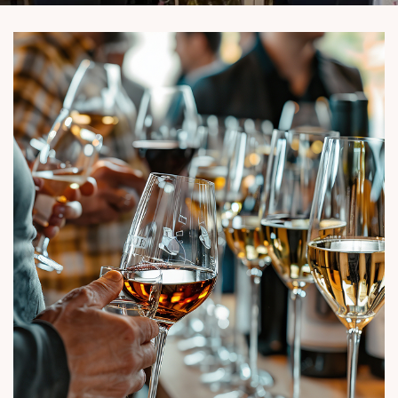
En cochant cette case, vous consentez à recevoir nos propositions commerciales à
l'adresse email indiqué ci-dessus. Vous pouvez vous désinscrire à tout moment en
utilisant
le formulaire de désinscription
.
INSCRIPTION