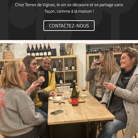
Chez Terres de Vignes, le vin se découvre et se partage sans
façon, comme à la maison !
Une question ?
ACCUEIL
CONTACTEZ-NOUS
CAVES & CO
01 34 12 62 7
NOS SERVICES
LES DOMAINES
Rejoignez-nous :
EN IMAGES
AVIS
A LA UNE
Restez informés
CONTACT
INSCRIPTION NEWSL