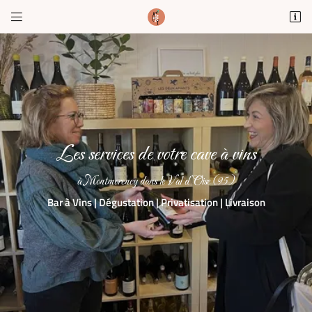


1 Rue du Dr Demirleau
95160 MONTMORENCY
01 34 12 62 73
Les services de votre cave à vins
à Montmorency dans le Val d’Oise (95)
Bar à Vins | Dégustation | Privatisation | Livraison
Adresse email de réception

Recopier le code ci-contre

Rafraîchir le captcha
