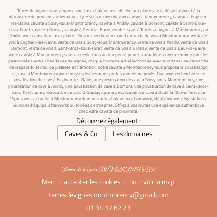
Terres de Vignes vous propose une cave chaleureuse, dédiée aux plaisirs de la dégustation et à la
découverte de produits authentiques. Que vous recherchiez un caviste à Montmorency, caviste à Enghien-
les-Bains, caviste à Soisy-sous-Montmorency, caviste à Andilly, caviste à Domont, caviste à Saint-Brice-
sous-Forêt, caviste à Groslay, caviste à Deuil-la-Barre, rendez-vous à Terres de Vignes à Montmorency où
Emilie vous conseillera avec plaisir. Vous recherchez un expert en vente de vins à Montmorency, vente de
vins à Enghien-les-Bains, vente de vins à Soisy-sous-Montmorency, vente de vins à Andilly, vente de vins à
Domont, vente de vins à Saint-Brice-sous-Forêt, vente de vins à Groslay, vente de vins à Deuil-la-Barre,
votre caviste à Montmorency vous accueille dans un lieu pensé pour les amateurs curieux comme pour les
passionnés avertis. Chez Terres de Vignes, chaque bouteille est sélectionnée avec soin dans une démarche
de respect du terroir, de justesse et d’émotion. Votre caviste à Montmorency vous propose la privatisation
de cave à Montmorency pour tous vos événements professionnels ou privés. Que vous recherchiez une
privatisation de cave à Enghien-les-Bains, une privatisation de cave à Soisy-sous-Montmorency, une
privatisation de cave à Andilly, une privatisation de cave à Domont, une privatisation de cave à Saint-Brice-
sous-Forêt, une privatisation de cave à Groslay ou une privatisation de cave à Deuil-la-Barre, Terres de
Vignes vous accueille à Montmorency dans un cadre chaleureux et convivial, idéal pour vos dégustations,
réunions d’équipe, afterworks ou soirées d’entreprise. Offrez à vos invités une expérience authentique
chez votre caviste de proximité.
Découvrez également :
Caves & Co
Les domaines
Terres de Vignes DU VERT AU VIN
Merci d'accepter les cookies
ici
pour voir la map.
01 34 12 62 73