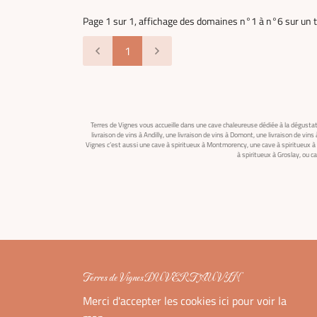
Page 1 sur 1,
affichage des domaines
n°1 à n°6 sur un t
1
Terres de Vignes vous accueille dans une cave chaleureuse dédiée à la dégustat
livraison de vins à Andilly, une livraison de vins à Domont, une livraison de vins
Vignes c’est aussi une cave à spiritueux à Montmorency, une cave à spiritueux à
à spiritueux à Groslay, ou 
Terres de Vignes DU VERT AU VIN
Merci d'accepter les cookies
ici
pour voir la