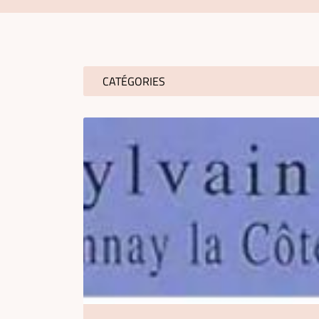
Recopier le code ci-contre

Rafraîchir le captcha

En cochant cette case, vous consentez à recevoir nos propositions commerciales 
CATÉGORIES
email indiqué ci-dessus. Vous pouvez vous désinscrire à tout moment en utilisant
de désinscription
.
INSCRIPTION