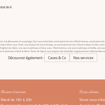
otal de 6
ion, à la découverte et au partage. Que vous recherchiez une livraison de vins à Montmorency, une livraison d
 à Saint-Brice-sous-Forêt, une livraison de vins à Groslay, ou une livraison de vins à Deuil-la-Barre, Emilie, votr
 Enghien-les-Bains, une cave à spiritueux à Soisy-sous- Montmorency, une cave à spiritueux à Andilly, une cave
cave à spiritueux à Deuil-la-Barre. Terres de Vignes vous propose des bouteilles soigneusement sélectionnées 
Découvrez également :
Caves & Co
Nos services
Horaires d'ouverture
Restez informés
Mardi de 16h à 20h
Tenez vous info