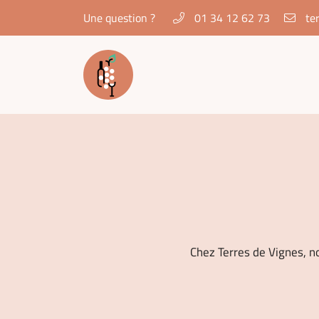
Une question ?
01 34 12 62 73
1 Rue du Dr Demirleau
95160 MONTMORENCY
01 34 12 62 73
Chez Terres de Vignes, n
Adresse email de réception
