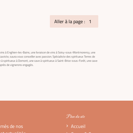
Aller à la page :
e vins à Enghien-les-Bains, une livraison de vins à Soisy-sous-Montmorency, une
e caviste, saura vous conseiller avec passion. Spécialiste des spiritueux Terres de
 à spiritueux à Domont, une cave à spiritueux à Saint-Brice-sous-Forêt, une cave
auprès de vignerons engagés.
Plan du site
rmés de nos
Accueil